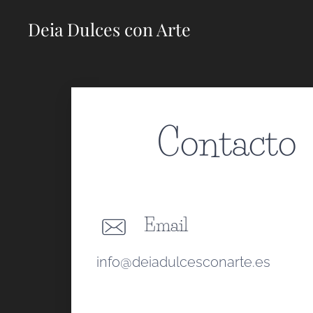
Deia Dulces con Arte
Contacto
Email
info@deiadulcesconarte.es