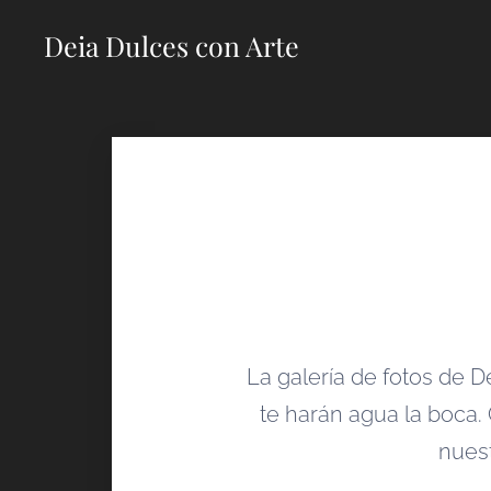
Deia Dulces con Arte
La galería de fotos de 
te harán agua la boca.
nuest