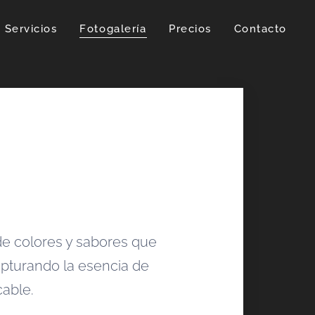
Servicios
Fotogalería
Precios
Contacto
de colores y sabores que
apturando la esencia de
cable.