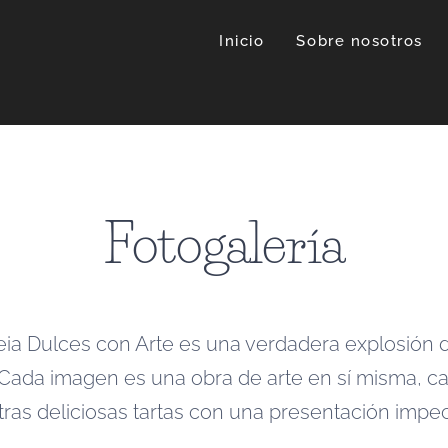
Inicio
Sobre nosotros
Fotogalería
Deia Dulces con Arte es una verdadera explosión 
 Cada imagen es una obra de arte en sí misma, c
ras deliciosas tartas con una presentación impe