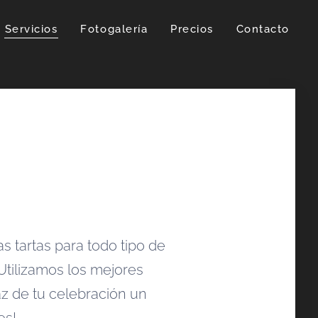
Servicios
Fotogalería
Precios
Contacto
s tartas para todo tipo de
tilizamos los mejores
az de tu celebración un
es!