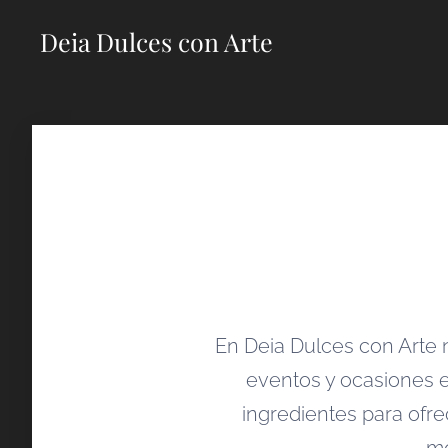
Deia Dulces con Arte
En Deia Dulces con Arte n
eventos y ocasiones 
ingredientes para ofre
mo